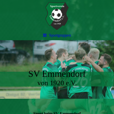
Sportgruppen
SV Emmendorf
von 1920 e.V.
Sport beim SV Emmendorf