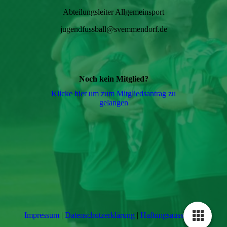
Abteilungsleiter Allgemeinsport
jugendfussball@svemmendorf.de
Noch kein Mitglied?
Klicke hier um zum Mitgliedsantrag zu
gelangen
Impressum
|
Datenschutzerklärung
|
Haftungsausschluss